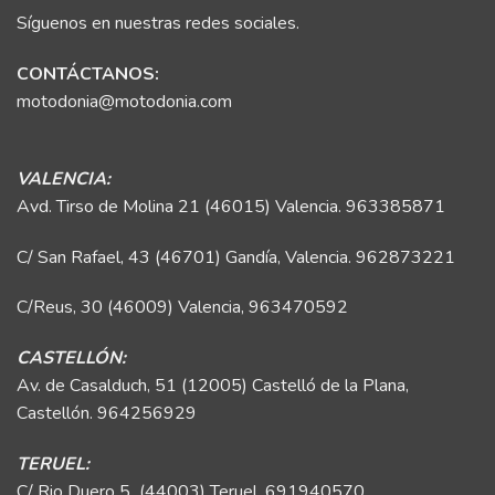
Síguenos en nuestras redes sociales.
CONTÁCTANOS:
motodonia@motodonia.com
VALENCIA:
Avd. Tirso de Molina 21 (46015) Valencia.
963385871
C/ San Rafael, 43 (46701) Gandía, Valencia.
962873221
C/Reus, 30 (46009) Valencia,
963470592
CASTELLÓN:
Av. de Casalduch, 51 (12005) Castelló de la Plana,
Castellón.
964256929
TERUEL:
C/ Rio Duero 5 (44003) Teruel.
691940570