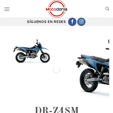
Saltar
al
contenido
SÍGUENOS EN REDES
DR-Z4SM