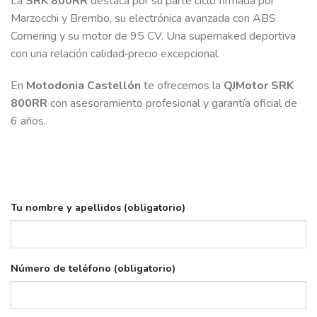
La
SRK 800RR
destaca por su parte ciclo firmada por
Marzocchi y Brembo, su electrónica avanzada con ABS
Cornering y su motor de 95 CV. Una supernaked deportiva
con una relación calidad‑precio excepcional.
En
Motodonia Castellón
te ofrecemos la
QJMotor SRK
800RR
con asesoramiento profesional y garantía oficial de
6 años.
Tu nombre y apellidos (obligatorio)
Número de teléfono (obligatorio)