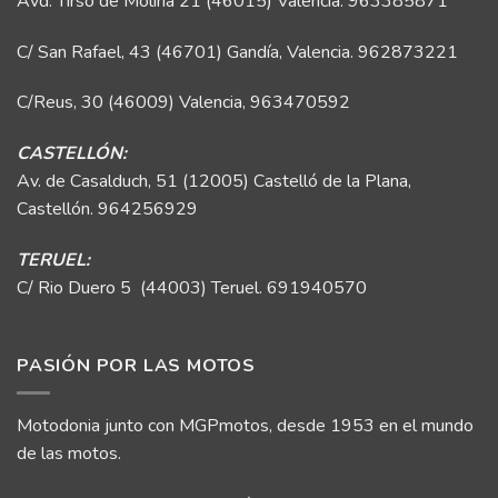
Avd. Tirso de Molina 21 (46015) Valencia.
963385871
C/ San Rafael, 43 (46701) Gandía, Valencia.
962873221
C/Reus, 30 (46009) Valencia,
963470592
CASTELLÓN:
Av. de Casalduch, 51 (12005) Castelló de la Plana,
Castellón.
964256929
TERUEL:
C/ Rio Duero 5 (44003) Teruel.
691940570
PASIÓN POR LAS MOTOS
Motodonia junto con MGPmotos, desde 1953 en el mundo
de las motos.