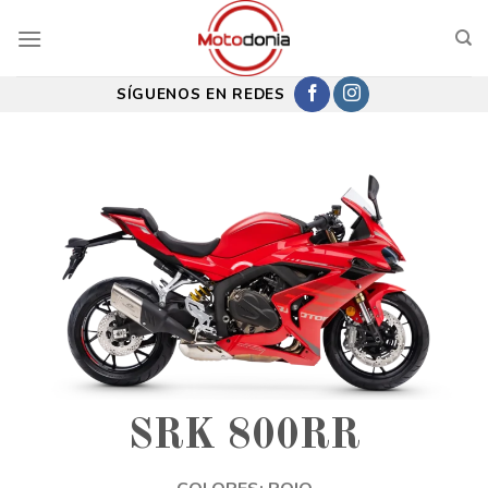
Saltar
al
contenido
SÍGUENOS EN REDES
SRK 800RR